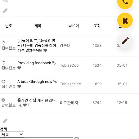
글쓴이
번호
제목
조회
날짜
[나들이 리뷰] \눈물의 여
왕\ 너구리 영숙이를 찾아
김승태
1358
08-28
접수완료
가본 일월수목원
Providing feedback
TobiasCob
1534
05-01
접수완료
A breakthrough new
Tobiasnaice
1829
05-01
접수완료
온라인 상담 게시판입니
최고관리자
3744
12-16
답변완료
다.
1
검색